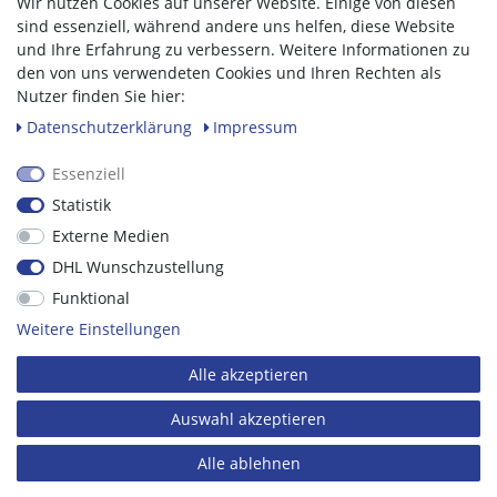
Wir nutzen Cookies auf unserer Website. Einige von diesen
PASSWORT*
sind essenziell, während andere uns helfen, diese Website
und Ihre Erfahrung zu verbessern. Weitere Informationen zu
Passwort vergessen?
den von uns verwendeten Cookies und Ihren Rechten als
Anmelden
Nutzer finden Sie hier:
ODER
Daten­schutz­erklärung
Impressum
Essenziell
Händlerkonto erstellen
Statistik
Externe Medien
DHL Wunschzustellung
Funktional
Impressum
|
Datenschutz
|
Datenschutz-Einstellungen
Weitere Einstellungen
Alle akzeptieren
Auswahl akzeptieren
Alle ablehnen